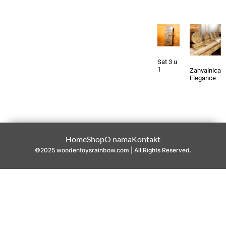
Sat 3 u
1
Zahvalnica
Elegance
Home
Shop
O nama
Kontakt
©2025 woodentoysrainbow.com | All Rights Reserved.