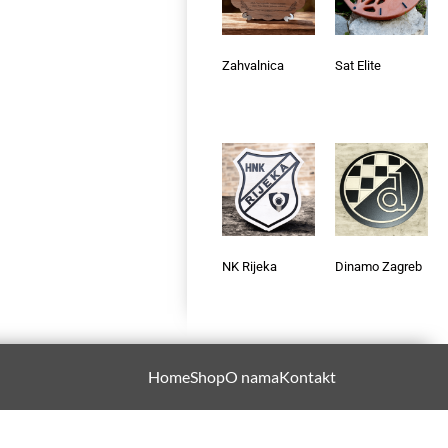
Zahvalnica
Sat Elite
NK Rijeka
Dinamo Zagreb
Home
Shop
O nama
Kontakt