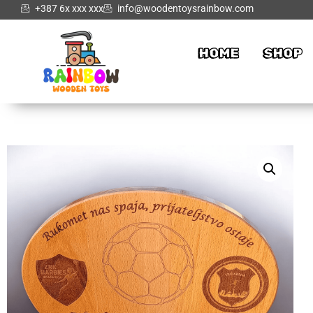
+387 6x xxx xxx
info@woodentoysrainbow.com
HOME
SHOP