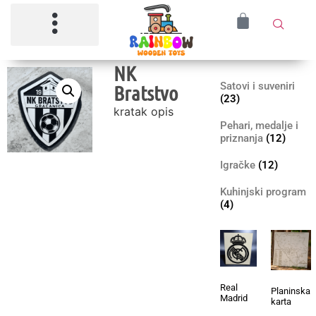
NK
Satovi i suveniri
Bratstvo
(23)
kratak opis
Pehari, medalje i
priznanja
(12)
Igračke
(12)
Kuhinjski program
(4)
Real
Planinska
Madrid
karta